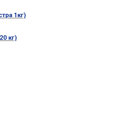
стра 1кг)
20 кг)