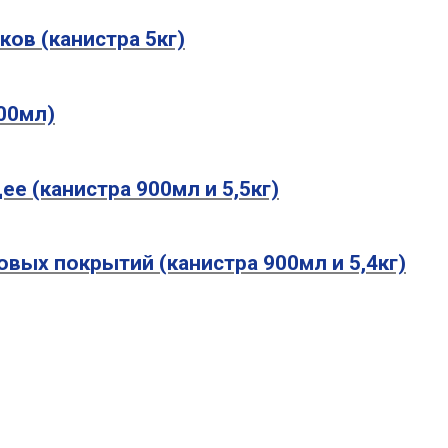
оков (канистра 5кг)
500мл)
ее (канистра 900мл и 5,5кг)
вровых покрытий (канистра 900мл и 5,4кг)