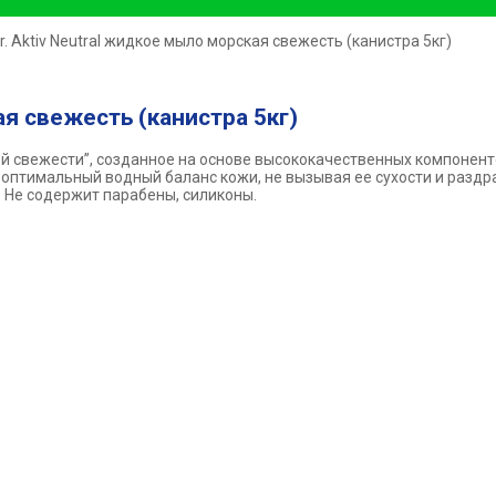
dr. Aktiv Neutral жидкое мыло морская свежесть (канистра 5кг)
ая свежесть (канистра 5кг)
ой свежести”, созданное на основе высококачественных компонен
тимальный водный баланс кожи, не вызывая ее сухости и раздра
 Не содержит парабены, силиконы.