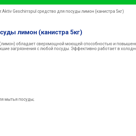
dr.Aktiv Geschirrspul средство для посуды лимон (канистра 5кг)
посуды лимон (канистра 5кг)
 (лимон) обладает сверхмощной моющей способностью и повыше
хшие загрязнения с любой посуды. Эффективно работает в холодн
ля мытья посуды;