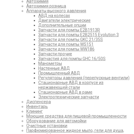
Автохимия
Автохимия розница
Аппараты высокого давления
АВД на колесах
Двигатели электрические
Дополнительные опции
Запчасти для помпы E2B1913R
Запчасти для помпы E2B2515 Evolution 3
Запчасти для помпы GKC 21/35S
Запчасти для помпы WS151
Запчасти для помпы WW186
Запчасти прочие
Запчастия для помпы GHC 16/50S
Манометры
Настенные АВД
Промышленный АВД
Регуляторы давления (перепускные вентили)
Стационарные АВД в корпусе из
нержавеющей стали
Стационарные АВД в раме
Электротехнические запчасти
Диспенсера
Инвентарь
Клининг
Моющие средства для пищевой промышленности
Оборудование для автомойки
Очистные установки
Парфюмированное жидкое мыло, гели для душа,