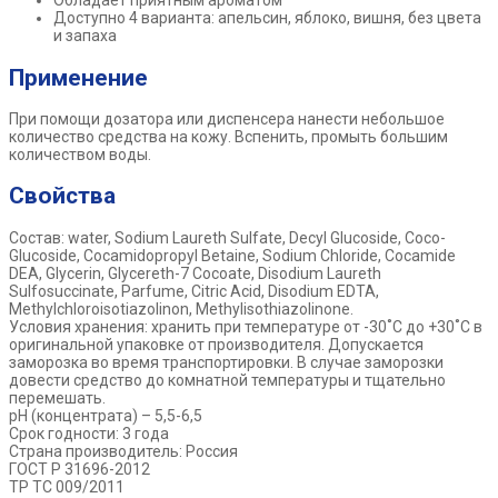
Обладает приятным ароматом
Доступно 4 варианта: апельсин, яблоко, вишня, без цвета
и запаха
Применение
При помощи дозатора или диспенсера нанести небольшое
количество средства на кожу. Вспенить, промыть большим
количеством воды.
Свойства
Состав: water, Sodium Laureth Sulfate, Decyl Glucoside, Coco-
Glucoside, Cocamidopropyl Betaine, Sodium Chloride, Cocamide
DEA, Glycerin, Glycereth-7 Cocoate, Disodium Laureth
Sulfosuccinate, Parfume, Citric Acid, Disodium EDTA,
Methylchloroisotiazolinon, Methylisothiazolinone.
Условия хранения: хранить при температуре от -30˚С до +30˚С в
оригинальной упаковке от производителя. Допускается
заморозка во время транспортировки. В случае заморозки
довести средство до комнатной температуры и тщательно
перемешать.
рН (концентрата) – 5,5-6,5
Срок годности: 3 года
Страна производитель: Россия
ГОСТ Р 31696-2012
ТР ТС 009/2011