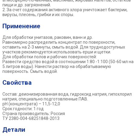
атмосферно-почвенных, масляных, жировых налетов, остатков
пищи и др. загрязнений.
2. За счет содержания активного хлора уничтожает бактерии,
вирусы, плесень, грибки и их споры.
Применение
Для обработки унитазов, раковин, ванн и др.
Равномерно распределить концентрат по поверхности,
оставить на 2-3 минуты, смыть водой. Для труднодоступных
участков рекомендуется использовать ерши и щетки.
Для обработки полов и рабочих поверхностей:
Развести средство водой в соотношении 1:80 -1:100 (50-60 мл на
5 литров воды). Нанести раствор на обрабатываемую
поверхность. Смыть водой.
Свойства
Состав: деионизированная вода, гидроксид натрия, гипохлорил
натрия, специально подготовленные ПАВ.
рН (концентрата) – 11,5-12,0
Срок годности: 1 год
Страна производитель: Россия
ТУ 2380-004-68251848-2013
Детали