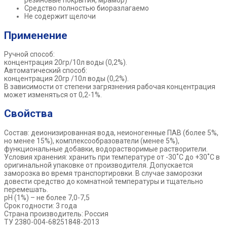
резиновые покрытия, мрамор)
Средство полностью биоразлагаемо
Не содержит щелочи
Применение
Ручной способ:
концентрация 20гр/10л воды (0,2%).
Автоматический способ:
концентрация 20гр /10л воды (0,2%).
В зависимости от степени загрязнения рабочая концентрация
может изменяться от 0,2-1%.
Свойства
Состав: деионизированная вода, неионогенные ПАВ (более 5%,
но менее 15%), комплексообразователи (менее 5%),
функциональные добавки, водорастворимые растворители.
Условия хранения: хранить при температуре от -30˚С до +30˚С в
оригинальной упаковке от производителя. Допускается
заморозка во время транспортировки. В случае заморозки
довести средство до комнатной температуры и тщательно
перемешать.
рН (1%) – не более 7,0-7,5
Срок годности: 3 года
Страна производитель: Россия
ТУ 2380-004-68251848-2013