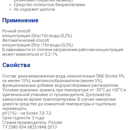
резиновые покрытия, мрамор)
Средство полностью биоразлагаемо
Не содержит щелочи
Применение
Ручной способ:
концентрация 20гр/10л воды (0,2%).
Автоматический способ:
концентрация 20гр /10л воды (0,2%).
В зависимости от степени загрязнения рабочая концентрация
может изменяться от 0,2-1%.
Свойства
Состав: деионизированная вода, неионогенные ПАВ (более 5%,
но менее 15%), комплексообразователи (менее 5%),
функциональные добавки, водорастворимые растворители.
Условия хранения: хранить при температуре от -30˚С до +30˚С в
оригинальной упаковке от производителя. Допускается
заморозка во время транспортировки. В случае заморозки
довести средство до комнатной температуры и тщательно
перемешать.
рН (1%) – не более 7,0-7,5
Срок годности: 3 года
Страна производитель: Россия
ТУ 2380-004-68251848-2013