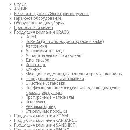
City Up
АКЦИИ
Бензоинструмент/Электроинструмент
Гаражное оборудование
Оборудование для уборки
Приволжская химия
Продукция компании GRASS
Detail
HoReCa (для отелей, ресторанов и кафе)
Автохимия
Автохимия розница
Аппараты высокого давления
Диспенсера
Инвентарь
Клининг
Моющие средства для пищевой промышленности
Оборудование для автомойки
Очистные установки
Парфюмированное жидкое мыло, гели для душа,
крема, диффузоры
Протирочные материалы
Пылесосы
Реклама, бренд
Стиральные порошки
Продукция компании iFOAM
Продукция компании KANGAROO
Продукция компании SANCHIST
Продукция компании SINTEC