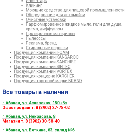
Инвентарь
Клининг
Моющие средства для пищевой промышленности
Оборудование для автомойки
Очистные установки
Парфюмированное жидкое мыло, гели для душа,
крема, диффузоры
Протирочные материалы
Пылесосы
Реклама, бренд
Стиральные порошки
Продукция компании iFOAM
Продукция компании KANGAROO
Продукция компании SANCHIST
Продукция компании SINTEC
Продукция компании VORTEX
Продукция концерна KARCHER
Продукция торговой марки BRAND
Все товары в наличии
г.Абакан, ул. Аскизская, 150 «Б»
Офис продаж т. 8 (3902) 27-78-02
г.Абакан, ул. Некрасова, 8
Магазин т. 8 (3902) 30-58-40
г.Абакан, ул. Вяткина, 63, склад №6