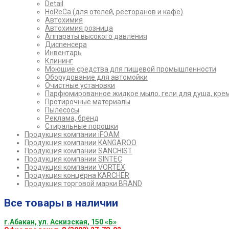
Detail
HoReCa (для отелей, ресторанов и кафе)
Автохимия
Автохимия розница
Аппараты высокого давления
Диспенсера
Инвентарь
Клининг
Моющие средства для пищевой промышленности
Оборудование для автомойки
Очистные установки
Парфюмированное жидкое мыло, гели для душа, кре
Протирочные материалы
Пылесосы
Реклама, бренд
Стиральные порошки
Продукция компании iFOAM
Продукция компании KANGAROO
Продукция компании SANCHIST
Продукция компании SINTEC
Продукция компании VORTEX
Продукция концерна KARCHER
Продукция торговой марки BRAND
Все товары в наличии
г.Абакан, ул. Аскизская, 150 «Б»