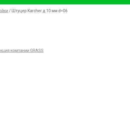
ойки
/ Штуцер Karсher д.10 мм d=06
кция компании GRASS