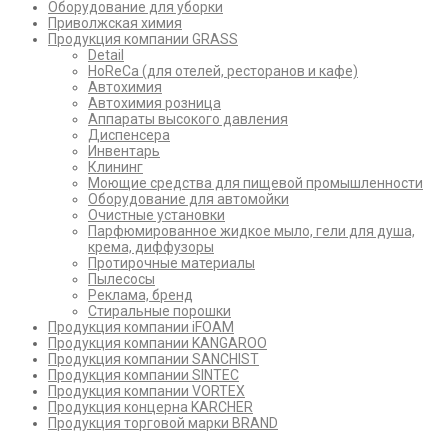
Оборудование для уборки
Приволжская химия
Продукция компании GRASS
Detail
HoReCa (для отелей, ресторанов и кафе)
Автохимия
Автохимия розница
Аппараты высокого давления
Диспенсера
Инвентарь
Клининг
Моющие средства для пищевой промышленности
Оборудование для автомойки
Очистные установки
Парфюмированное жидкое мыло, гели для душа,
крема, диффузоры
Протирочные материалы
Пылесосы
Реклама, бренд
Стиральные порошки
Продукция компании iFOAM
Продукция компании KANGAROO
Продукция компании SANCHIST
Продукция компании SINTEC
Продукция компании VORTEX
Продукция концерна KARCHER
Продукция торговой марки BRAND