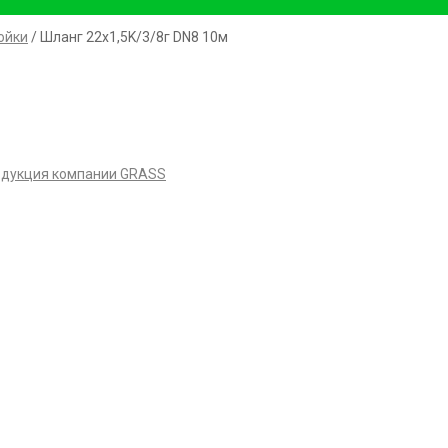
ойки
/ Шланг 22х1,5K/3/8г DN8 10м
дукция компании GRASS