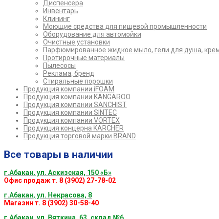
Диспенсера
Инвентарь
Клининг
Моющие средства для пищевой промышленности
Оборудование для автомойки
Очистные установки
Парфюмированное жидкое мыло, гели для душа, кре
Протирочные материалы
Пылесосы
Реклама, бренд
Стиральные порошки
Продукция компании iFOAM
Продукция компании KANGAROO
Продукция компании SANCHIST
Продукция компании SINTEC
Продукция компании VORTEX
Продукция концерна KARCHER
Продукция торговой марки BRAND
Все товары в наличии
г.Абакан, ул. Аскизская, 150 «Б»
Офис продаж т. 8 (3902) 27-78-02
г.Абакан, ул. Некрасова, 8
Магазин т. 8 (3902) 30-58-40
г.Абакан, ул. Вяткина, 63, склад №6