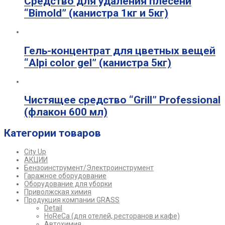
Средство для удаления плесени
“Bimold” (канистра 1кг и 5кг)
Гель-концентрат для цветных вещей
“Alpi color gel” (канистра 5кг)
Чистящее средство “Grill” Professional
(флакон 600 мл)
Категории товаров
City Up
АКЦИИ
Бензоинструмент/Электроинструмент
Гаражное оборудование
Оборудование для уборки
Приволжская химия
Продукция компании GRASS
Detail
HoReCa (для отелей, ресторанов и кафе)
Автохимия