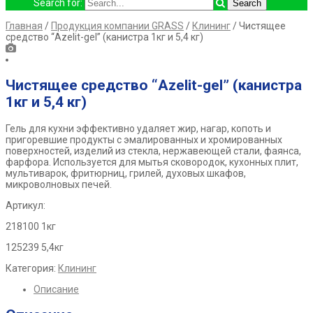
Search for:
Главная
/
Продукция компании GRASS
/
Клининг
/ Чистящее
средство “Azelit-gel” (канистра 1кг и 5,4 кг)
Чистящее средство “Azelit-gel” (канистра
1кг и 5,4 кг)
Гель для кухни эффективно удаляет жир, нагар, копоть и
пригоревшие продукты с эмалированных и хромированных
поверхностей, изделий из стекла, нержавеющей стали, фаянса,
фарфора. Используется для мытья сковородок, кухонных плит,
мультиварок, фритюрниц, грилей, духовых шкафов,
микроволновых печей.
Артикул:
218100 1кг
125239 5,4кг
Категория:
Клининг
Описание