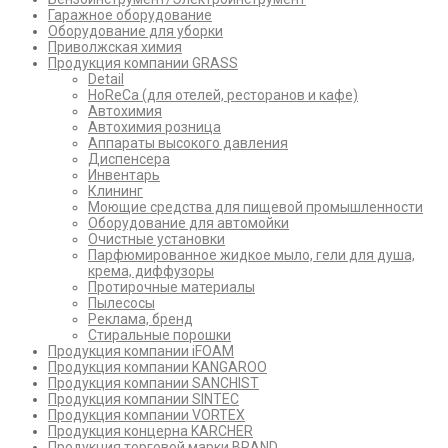
Гаражное оборудование
Оборудование для уборки
Приволжская химия
Продукция компании GRASS
Detail
HoReCa (для отелей, ресторанов и кафе)
Автохимия
Автохимия розница
Аппараты высокого давления
Диспенсера
Инвентарь
Клининг
Моющие средства для пищевой промышленности
Оборудование для автомойки
Очистные установки
Парфюмированное жидкое мыло, гели для душа,
крема, диффузоры
Протирочные материалы
Пылесосы
Реклама, бренд
Стиральные порошки
Продукция компании iFOAM
Продукция компании KANGAROO
Продукция компании SANCHIST
Продукция компании SINTEC
Продукция компании VORTEX
Продукция концерна KARCHER
Продукция торговой марки BRAND