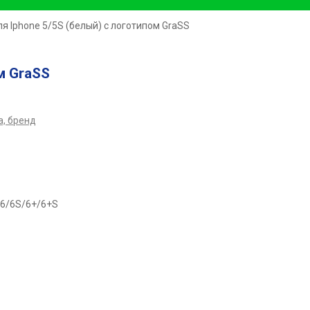
ля Iphone 5/5S (белый) с логотипом GraSS
м GraSS
, бренд
/6/6S/6+/6+S