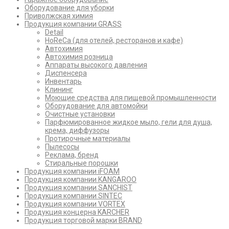
Оборудование для уборки
Приволжская химия
Продукция компании GRASS
Detail
HoReCa (для отелей, ресторанов и кафе)
Автохимия
Автохимия розница
Аппараты высокого давления
Диспенсера
Инвентарь
Клининг
Моющие средства для пищевой промышленности
Оборудование для автомойки
Очистные установки
Парфюмированное жидкое мыло, гели для душа,
крема, диффузоры
Протирочные материалы
Пылесосы
Реклама, бренд
Стиральные порошки
Продукция компании iFOAM
Продукция компании KANGAROO
Продукция компании SANCHIST
Продукция компании SINTEC
Продукция компании VORTEX
Продукция концерна KARCHER
Продукция торговой марки BRAND