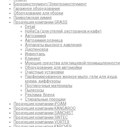
Бензоинструмент/Электроинструмент
Гаражное оборудование
Оборудование для уборки
Приволжская химия
Продукция компании GRASS
Detail
HoReCa (для отелей, ресторанов и кафе)
Автохимия
Автохимия розница
Аппараты высокого давления
Диспенсера
Инвентарь
Клининг
Моющие средства для пищевой промышленности
Оборудование для автомойки
Очистные установки
Парфюмированное жидкое мыло, гели для душа,
крема, диффузоры
Протирочные материалы
Пылесосы
Реклама, бренд
Стиральные порошки
Продукция компании iFOAM
Продукция компании KANGAROO
Продукция компании SANCHIST
Продукция компании SINTEC
Продукция компании VORTEX
Продукция концерна KARCHER