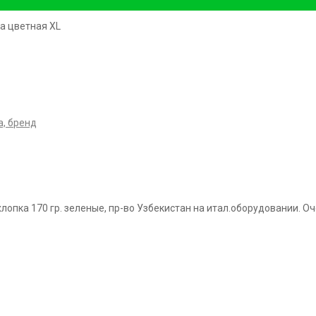
а цветная XL
, бренд
лопка 170 гр. зеленые, пр-во Узбекистан на итал.оборудовании. 