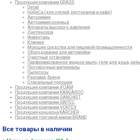
Продукция компании GRASS
Detail
HoReCa (для отелей, ресторанов и кафе)
Автохимия
Автохимия розница
Аппараты высокого давления
Диспенсера
Инвентарь
Клининг
Моющие средства для пищевой промышленности
Оборудование для автомойки
Очистные установки
Парфюмированное жидкое мыло, гели для душа, кре
Протирочные материалы
Пылесосы
Реклама, бренд
Стиральные порошки
Продукция компании iFOAM
Продукция компании KANGAROO
Продукция компании SANCHIST
Продукция компании SINTEC
Продукция компании VORTEX
Продукция концерна KARCHER
Продукция торговой марки BRAND
Все товары в наличии