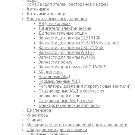
HoReCa (для отелей, ресторанов и кафе)
Автохимия
Автохимия розница
Аппараты высокого давления
АВД на колесах
Двигатели электрические
Дополнительные опции
Запчасти для помпы E2B1913R
Запчасти для помпы E2B2515 Evolution 3
Запчасти для помпы GKC 21/35S
Запчасти для помпы WS151
Запчасти для помпы WW186
Запчасти прочие
Запчастия для помпы GHC 16/50S
Манометры
Настенные АВД
Промышленный АВД
Регуляторы давления (перепускные вентили)
Стационарные АВД в корпусе из
нержавеющей стали
Стационарные АВД в раме
Электротехнические запчасти
Диспенсера
Инвентарь
Клининг
Моющие средства для пищевой промышленности
Оборудование для автомойки
Очистные установки