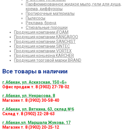
Парфюмированное жидкое мыло, гели для душа,
крема, диффузоры
Протирочные материалы
Пылесосы
Реклама, бренд
Стиральные порошки
Продукция компании iFOAM
Продукция компании KANGAROO
Продукция компании SANCHIST
Продукция компании SINTEC
Продукция компании VORTEX
Продукция концерна KARCHER
Продукция торговой марки BRAND
Все товары в наличии
г.Абакан, ул. Аскизская, 150 «Б»
Офис продаж т. 8 (3902) 27-78-02
г.Абакан, ул. Некрасова, 8
Магазин т. 8 (3902) 30-58-40
г.Абакан, ул. Вяткина, 63, склад №6
Склад т. 8 (3902) 22-28-63
г.Абакан,ул. Маршала Жукова, 17
Магазин т. 8 (3902) 20-25-12