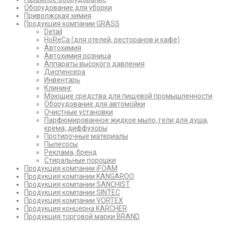
Оборудование для уборки
Приволжская химия
Продукция компании GRASS
Detail
HoReCa (для отелей, ресторанов и кафе)
Автохимия
Автохимия розница
Аппараты высокого давления
Диспенсера
Инвентарь
Клининг
Моющие средства для пищевой промышленности
Оборудование для автомойки
Очистные установки
Парфюмированное жидкое мыло, гели для душа,
крема, диффузоры
Протирочные материалы
Пылесосы
Реклама, бренд
Стиральные порошки
Продукция компании iFOAM
Продукция компании KANGAROO
Продукция компании SANCHIST
Продукция компании SINTEC
Продукция компании VORTEX
Продукция концерна KARCHER
Продукция торговой марки BRAND