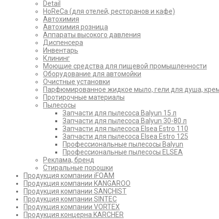
Detail
HoReCa (для отелей, ресторанов и кафе)
Автохимия
Автохимия розница
Аппараты высокого давления
Диспенсера
Инвентарь
Клининг
Моющие средства для пищевой промышленности
Оборудование для автомойки
Очистные установки
Парфюмированное жидкое мыло, гели для душа, кре
Протирочные материалы
Пылесосы
Запчасти для пылесоса Balyun 15 л
Запчасти для пылесоса Balyun 30-80 л
Запчасти для пылесоса Elsea Estro 110
Запчасти для пылесоса Elsea Estro 125
Профессиональные пылесосы Balyun
Профессиональные пылесосы ELSEA
Реклама, бренд
Стиральные порошки
Продукция компании iFOAM
Продукция компании KANGAROO
Продукция компании SANCHIST
Продукция компании SINTEC
Продукция компании VORTEX
Продукция концерна KARCHER