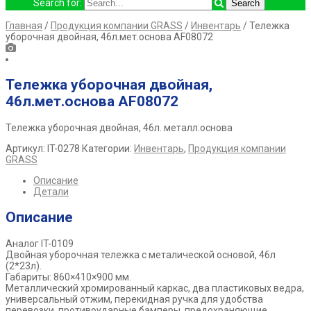
Search for:
Главная
/
Продукция компании GRASS
/
Инвентарь
/ Тележка
уборочная двойная, 46л.мет.основа AF08072
Тележка уборочная двойная,
46л.мет.основа AF08072
Тележка уборочная двойная, 46л. металл.основа
Артикул:
IT-0278
Категории:
Инвентарь
,
Продукция компании
GRASS
Описание
Детали
Описание
Аналог IT-0109
Двойная уборочная тележка с металической основой, 46л
(2*23л).
Габариты: 860×410×900 мм.
Металлический хромированный каркас, два пластиковых ведра,
универсальный отжим, перекидная ручка для удобства
перевозки, противоударные бамперы, предохраняющие