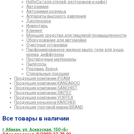
HoReCa (для отелей, ресторанов и кафе)
Автохимия
Автохимия розница
Аппараты высокого давления
Диспенсера
Инвентарь
Клининг
Моющие средства для пищевой промышленности
Оборудование для автомойки
Очистные установки
Парфюмированное жидкое мыло, гели для душа,
крема, диффузоры
Протирочные материалы
Пылесосы
Реклама, бренд
Стиральные порошки
Продукция компании iFOAM
Продукция компании KANGAROO
Продукция компании SANCHIST
Продукция компании SINTEC
Продукция компании VORTEX
Продукция концерна KARCHER
Продукция торговой марки BRAND
Все товары в наличии
г.Абакан, ул. Аскизская, 150 «Б»