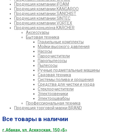
Продукция компании iFOAM
Продукция компании KANGAROO
Продукция компании SANCHIST
Продукция компании SINTEC
Продукция компании VORTEX
Продукция концерна KARCHER
Аксессуары
Бытовая техника
Гладильные комплекты
Мойки высокого давления
Насосы
Пароочистители
Паропылесосы
Пылесосы
Ручные подметальные машины
Садовая техника
Системы полива и орошения
Средства для чистки и ухода
Стеклоочистители
Электровеники
Электрошвабры
Профессиональная техника
Продукция торговой марки BRAND
Все товары в наличии
г.Абакан, ул. Аскизская, 150 «Б»