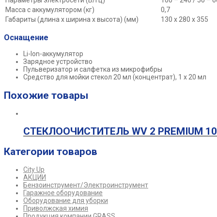
Параметры электросети (В/Гц)
100 – 240 / 50 – 6
Масса с аккумулятором (кг)
0,7
Габариты (длина х ширина х высота) (мм)
130 x 280 x 355
Оснащение
Li-Ion
-аккумулятор
Зарядное устройство
Пульверизатор и салфетка из микрофибры
Средство для мойки стекол 20 мл (концентрат), 1 x 20 мл
Похожие товары
СТЕКЛООЧИСТИТЕЛЬ WV 2 PREMIUM 10 
Категории товаров
City Up
АКЦИИ
Бензоинструмент/Электроинструмент
Гаражное оборудование
Оборудование для уборки
Приволжская химия
Продукция компании GRASS