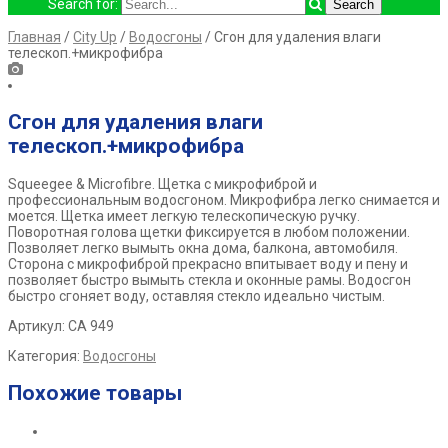
Search for:
Главная
/
City Up
/
Водосгоны
/ Сгон для удаления влаги
телескоп.+микрофибра
Сгон для удаления влаги
телескоп.+микрофибра
Squeegee & Microfibre.
Щетка с микрофиброй и
профессиональным
водосгоном. Микрофибра легко снимается и
моется. Щетка имеет
легкую телескопическую ручку.
Поворотная голова щетки фиксируется
в любом положении.
Позволяет легко вымыть окна дома, балкона,
автомобиля.
Сторона с микрофиброй прекрасно впитывает воду и пену
и
позволяет быстро вымыть стекла и оконные рамы. Водосгон
быстро
сгоняет воду, оставляя стекло идеально чистым.
Артикул: СА 949
Категория:
Водосгоны
Похожие товары