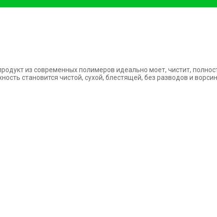
продукт из современных полимеров идеально моет, чистит, полно
хность становится
чистой, сухой, блестящей, без разводов и ворси