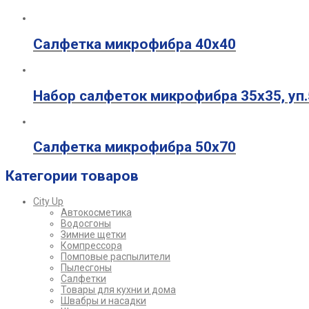
Салфетка микрофибра 40х40
Набор салфеток микрофибра 35х35, уп.
Салфетка микрофибра 50х70
Категории товаров
City Up
Автокосметика
Водосгоны
Зимние щетки
Компрессора
Помповые распылители
Пылесгоны
Салфетки
Товары для кухни и дома
Швабры и насадки