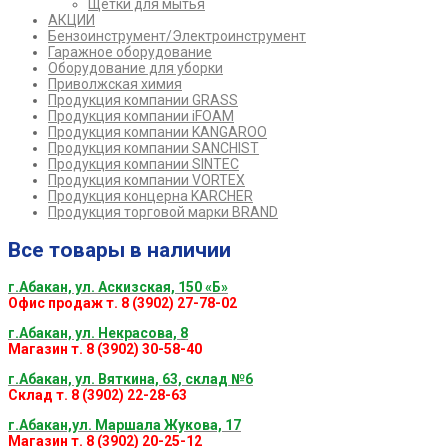
Щетки для мытья
АКЦИИ
Бензоинструмент/Электроинструмент
Гаражное оборудование
Оборудование для уборки
Приволжская химия
Продукция компании GRASS
Продукция компании iFOAM
Продукция компании KANGAROO
Продукция компании SANCHIST
Продукция компании SINTEC
Продукция компании VORTEX
Продукция концерна KARCHER
Продукция торговой марки BRAND
Все товары в наличии
г.Абакан, ул. Аскизская, 150 «Б»
Офис продаж т. 8 (3902) 27-78-02
г.Абакан, ул. Некрасова, 8
Магазин т. 8 (3902) 30-58-40
г.Абакан, ул. Вяткина, 63, склад №6
Склад т. 8 (3902) 22-28-63
г.Абакан,ул. Маршала Жукова, 17
Магазин т. 8 (3902) 20-25-12