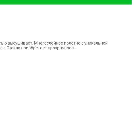
стью
высушивает. Многослойное полотно с уникальной
нок. Стекло приобретает
прозрачность.