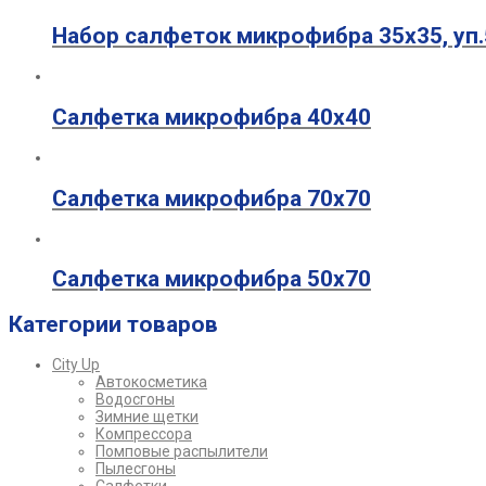
Набор салфеток микрофибра 35х35, уп.
Салфетка микрофибра 40х40
Салфетка микрофибра 70х70
Салфетка микрофибра 50х70
Категории товаров
City Up
Автокосметика
Водосгоны
Зимние щетки
Компрессора
Помповые распылители
Пылесгоны