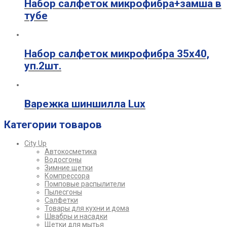
Набор салфеток микрофибра+замша в
тубе
Набор салфеток микрофибра 35х40,
уп.2шт.
Варежка шиншилла Lux
Категории товаров
City Up
Автокосметика
Водосгоны
Зимние щетки
Компрессора
Помповые распылители
Пылесгоны
Салфетки
Товары для кухни и дома
Швабры и насадки
Щетки для мытья