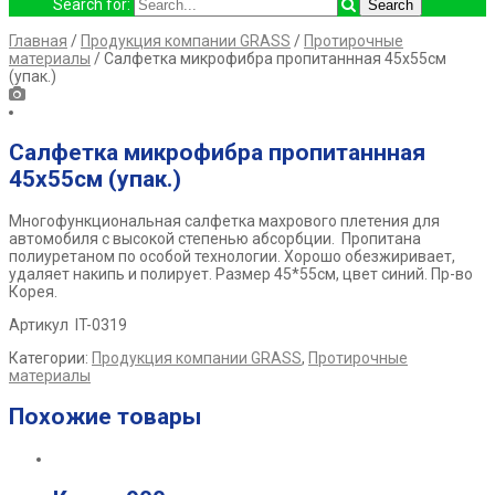
Search for:
Главная
/
Продукция компании GRASS
/
Протирочные
материалы
/ Салфетка микрофибра пропитаннная 45х55см
(упак.)
Салфетка микрофибра пропитаннная
45х55см (упак.)
Многофункциональная салфетка махрового плетения для
автомобиля с высокой степенью абсорбции. Пропитана
полиуретаном по особой технологии. Хорошо обезжиривает,
удаляет накипь и полирует. Размер 45*55см, цвет синий. Пр-во
Корея.
Артикул IT-0319
Категории:
Продукция компании GRASS
,
Протирочные
материалы
Похожие товары