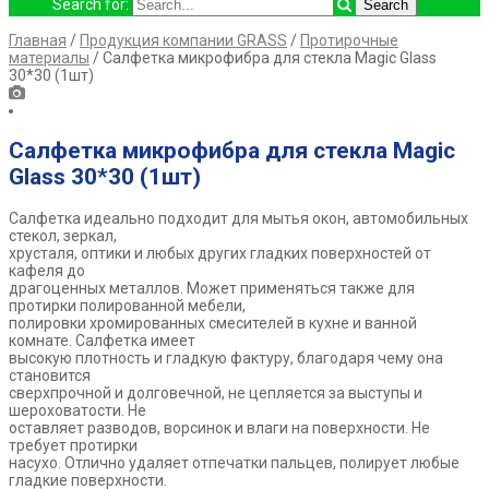
Search for:
Главная
/
Продукция компании GRASS
/
Протирочные
материалы
/ Салфетка микрофибра для стекла Magic Glass
30*30 (1шт)
Салфетка микрофибра для стекла Magic
Glass 30*30 (1шт)
Салфетка идеально подходит для мытья окон, автомобильных
стекол, зеркал,
хрусталя, оптики и любых других гладких поверхностей от
кафеля до
драгоценных металлов. Может применяться также для
протирки полированной мебели,
полировки хромированных смесителей в кухне и ванной
комнате. Салфетка имеет
высокую плотность и гладкую фактуру, благодаря чему она
становится
сверхпрочной и долговечной, не цепляется за выступы и
шероховатости. Не
оставляет разводов, ворсинок и влаги на поверхности. Не
требует протирки
насухо. Отлично удаляет отпечатки пальцев, полирует любые
гладкие поверхности.