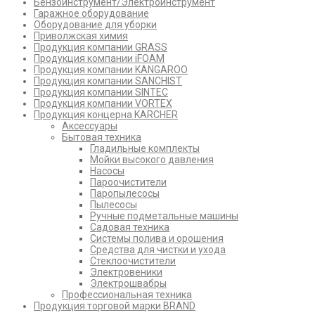
Бензоинструмент/Электроинструмент
Гаражное оборудование
Оборудование для уборки
Приволжская химия
Продукция компании GRASS
Продукция компании iFOAM
Продукция компании KANGAROO
Продукция компании SANCHIST
Продукция компании SINTEC
Продукция компании VORTEX
Продукция концерна KARCHER
Аксессуары
Бытовая техника
Гладильные комплекты
Мойки высокого давления
Насосы
Пароочистители
Паропылесосы
Пылесосы
Ручные подметальные машины
Садовая техника
Системы полива и орошения
Средства для чистки и ухода
Стеклоочистители
Электровеники
Электрошвабры
Профессиональная техника
Продукция торговой марки BRAND