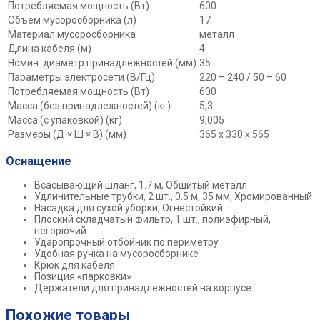
Потребляемая мощность (Вт)
600
Объем мусоросборника (л)
17
Материал мусоросборника
металл
Длина кабеля (м)
4
Номин. диаметр принадлежностей (мм)
35
Параметры электросети (В/Гц)
220 – 240 / 50 – 60
Потребляемая мощность (Вт)
600
Масса (без принадлежностей) (кг)
5,3
Масса (с упаковкой) (кг)
9,005
Размеры (Д × Ш × В) (мм)
365 x 330 x 565
Оснащение
Всасывающий шланг, 1.7 м, Обшитый металл
Удлинительные трубки, 2 шт., 0.5 м, 35 мм, Хромированный
Насадка для сухой уборки, Огнестойкий
Плоский складчатый фильтр, 1 шт., полиэфирный,
негорючий
Ударопрочный отбойник по периметру
Удобная ручка на мусоросборнике
Крюк для кабеля
Позиция «парковки»
Держатели для принадлежностей на корпусе
Похожие товары