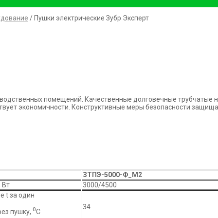
удование
/ Пушки электрические Зубр Эксперт
водственных помещений. Качественные долговечные трубчатые н
твует экономичности. Конструктивные меры безопасности защища
ЗТПЭ-5000-Ф_М2
 Вт
3000/4500
 t за один
34
0
рез пушку,
С