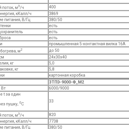
3
400
 поток, м
/ч
энергия, кКалл/ч
3869
е питания, В/Гц
380/50
тенки
есть
охранитель
есть
броса
есть
ки
промышленная 5-контактная вилка 16А
2
до 50
богрева, м
 см
24х30х40
лия, кг
5,0
аковке, кг
5,8
вки
картонная коробка
ЗТПЭ-9000-Ф_М2
 Вт
6000/9000
 t за один
33
0
рез пушку,
С
3
820
 поток, м
/ч
энергия, кКалл/ч
7738
е питания, В/Гц
380/50