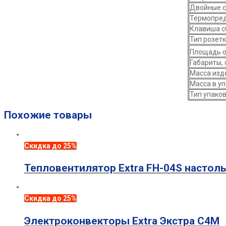
Двойные с
Термопред
Клавиша с
Тип розет
Площадь о
Габариты, 
Масса изде
Масса в уп
Тип упако
Похожие товары
Скидка до 25%
Тепловентилятор Extra FH-04S настол
Скидка до 25%
Электроконвекторы Extra Экстра C4M