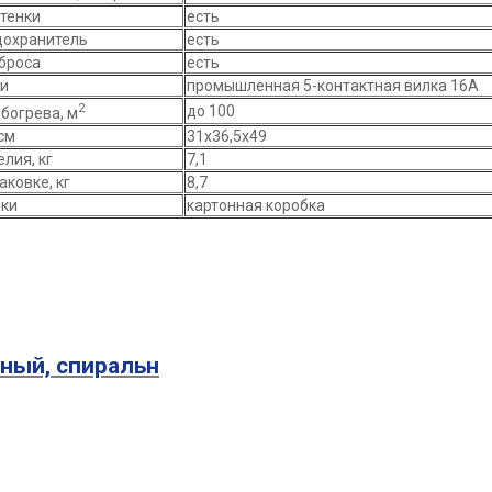
тенки
есть
охранитель
есть
броса
есть
ки
промышленная 5-контактная вилка 16А
2
до 100
богрева, м
см
31х36,5х49
лия, кг
7,1
аковке, кг
8,7
вки
картонная коробка
ьный, спиральн