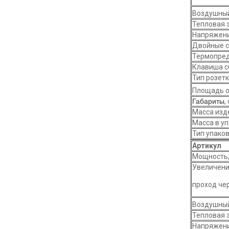
Воздушный
Тепловая 
Напряжени
Двойные с
Термопред
Клавиша с
Тип розет
Площадь о
Габариты
,
Масса изде
Масса в уп
Тип упако
Артикул
Мощность,
Увеличение
проход че
Воздушный
Тепловая 
Напряжени