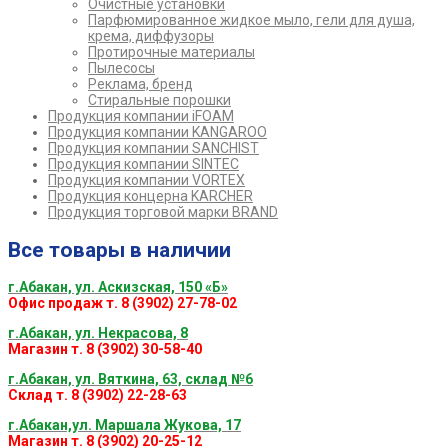
Очистные установки
Парфюмированное жидкое мыло, гели для душа,
крема, диффузоры
Протирочные материалы
Пылесосы
Реклама, бренд
Стиральные порошки
Продукция компании iFOAM
Продукция компании KANGAROO
Продукция компании SANCHIST
Продукция компании SINTEC
Продукция компании VORTEX
Продукция концерна KARCHER
Продукция торговой марки BRAND
Все товары в наличии
г.Абакан, ул. Аскизская, 150 «Б»
Офис продаж т. 8 (3902) 27-78-02
г.Абакан, ул. Некрасова, 8
Магазин т. 8 (3902) 30-58-40
г.Абакан, ул. Вяткина, 63, склад №6
Склад т. 8 (3902) 22-28-63
г.Абакан,ул. Маршала Жукова, 17
Магазин т. 8 (3902) 20-25-12