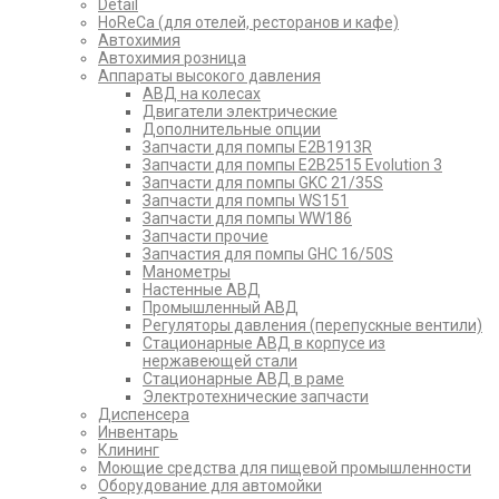
Detail
HoReCa (для отелей, ресторанов и кафе)
Автохимия
Автохимия розница
Аппараты высокого давления
АВД на колесах
Двигатели электрические
Дополнительные опции
Запчасти для помпы E2B1913R
Запчасти для помпы E2B2515 Evolution 3
Запчасти для помпы GKC 21/35S
Запчасти для помпы WS151
Запчасти для помпы WW186
Запчасти прочие
Запчастия для помпы GHC 16/50S
Манометры
Настенные АВД
Промышленный АВД
Регуляторы давления (перепускные вентили)
Стационарные АВД в корпусе из
нержавеющей стали
Стационарные АВД в раме
Электротехнические запчасти
Диспенсера
Инвентарь
Клининг
Моющие средства для пищевой промышленности
Оборудование для автомойки