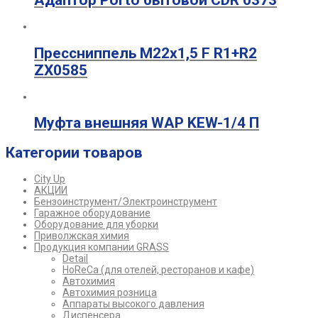
Прессниппель М22х1,5 F R1+R2
ZX0585
Муфта внешняя WAP KEW-1/4 П
Категории товаров
City Up
АКЦИИ
Бензоинструмент/Электроинструмент
Гаражное оборудование
Оборудование для уборки
Приволжская химия
Продукция компании GRASS
Detail
HoReCa (для отелей, ресторанов и кафе)
Автохимия
Автохимия розница
Аппараты высокого давления
Диспенсера