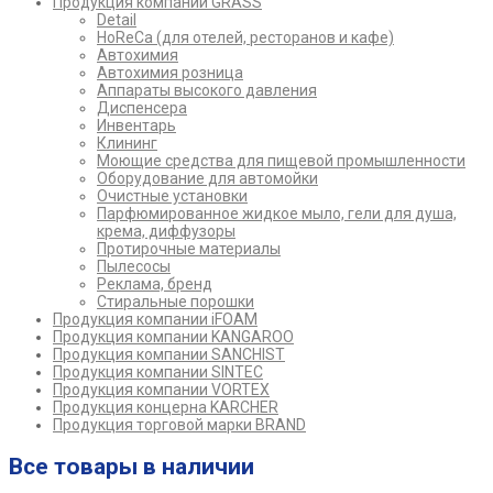
Продукция компании GRASS
Detail
HoReCa (для отелей, ресторанов и кафе)
Автохимия
Автохимия розница
Аппараты высокого давления
Диспенсера
Инвентарь
Клининг
Моющие средства для пищевой промышленности
Оборудование для автомойки
Очистные установки
Парфюмированное жидкое мыло, гели для душа,
крема, диффузоры
Протирочные материалы
Пылесосы
Реклама, бренд
Стиральные порошки
Продукция компании iFOAM
Продукция компании KANGAROO
Продукция компании SANCHIST
Продукция компании SINTEC
Продукция компании VORTEX
Продукция концерна KARCHER
Продукция торговой марки BRAND
Все товары в наличии