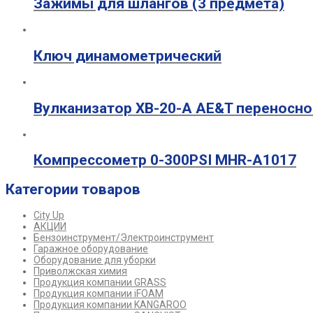
Зажимы для шлангов (3 предмета)
Ключ динамометрический
Вулканизатор XB-20-A AE&T переносно
Компрессометр 0-300PSI MHR-A1017
Категории товаров
City Up
АКЦИИ
Бензоинструмент/Электроинструмент
Гаражное оборудование
Оборудование для уборки
Приволжская химия
Продукция компании GRASS
Продукция компании iFOAM
Продукция компании KANGAROO