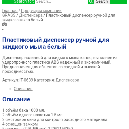
Search for:
Главная
/
Продукция компании
GRASS
/
Диспенсера
/ Пластиковый диспенсер ручной для
жидкого мыла белый
Пластиковый диспенсер ручной для
жидкого мыла белый
Диспенсер наливной для жидкого мыла капля, выполнен из
ударопрочного пластика ABS надежный и экономичный.
Предназначен для объектов со средней и высокой
проходимостью.
Артикул:
IT-0639
Категория:
Диспенсера
Описание
Описание
1.объём бака 1000 мл.
2.объём одного нажатия 1.5 мл.
3.смотровое окно для контроля расходного материала.
4.оснащен замком.
5.размеры (Д*Ш*В мм)-120*115*250