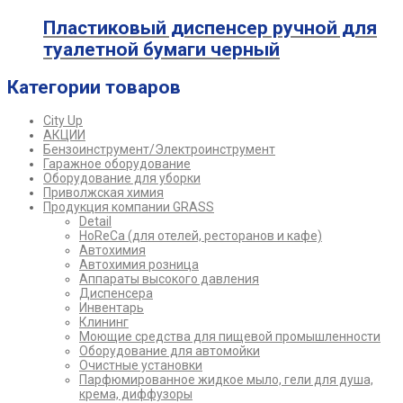
Пластиковый диспенсер ручной для
туалетной бумаги черный
Категории товаров
City Up
АКЦИИ
Бензоинструмент/Электроинструмент
Гаражное оборудование
Оборудование для уборки
Приволжская химия
Продукция компании GRASS
Detail
HoReCa (для отелей, ресторанов и кафе)
Автохимия
Автохимия розница
Аппараты высокого давления
Диспенсера
Инвентарь
Клининг
Моющие средства для пищевой промышленности
Оборудование для автомойки
Очистные установки
Парфюмированное жидкое мыло, гели для душа,
крема, диффузоры