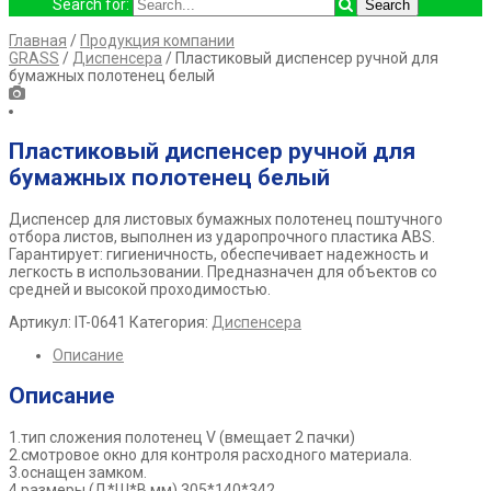
Search for:
Главная
/
Продукция компании
GRASS
/
Диспенсера
/ Пластиковый диспенсер ручной для
бумажных полотенец белый
Пластиковый диспенсер ручной для
бумажных полотенец белый
Диспенсер для листовых бумажных полотенец поштучного
отбора листов, выполнен из ударопрочного пластика ABS.
Гарантирует: гигиеничность, обеспечивает надежность и
легкость в использовании. Предназначен для объектов со
средней и высокой проходимостью.
Артикул:
IT-0641
Категория:
Диспенсера
Описание
Описание
1.тип сложения полотенец V (вмещает 2 пачки)
2.смотровое окно для контроля расходного материала.
3.оснащен замком.
4.размеры (Д*Ш*В мм) 305*140*342