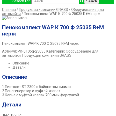
Search for:
Главная
/
Продукция компании GRASS
/
Оборудование для
автомойки
/ Пенокомплект WAP К 700 Ф 25035 R+M нерж
Пенокомплект WAP К 700 Ф 25035 R+M
нерж
Пенокомплект WAP К 700 Ф 25035 R+M нерж
Артикул:
РК-0105g-25035
Категории:
Оборудование для
автомойки
,
Продукция компании GRASS
Описание
Детали
Описание
1.Пистолет ST-2300 с байонетом «мама»
2.Пеногенератор с муфтой «папа»
3.Копье с муфтой «папа» 700мм и форсункой
Детали
Вес
1890 g