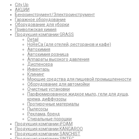
City Up
АКЦИИ
Бензоинструмент/Электроинструмент
Гаражное оборудование
Оборудование для уборки
Приволжская химия
Продукция компании GRASS
Detail
HoReCa (для отелей, ресторанов и кафе)
Автохимия
Автохимия розница
Аппараты высокого давления
Диспенсера
Инвентарь
Клининг
Моющие средства для пищевой промышленности
Оборудование для автомойки
Очистные установки
Парфюмированное жидкое мыло, гели для душа,
крема, диффузоры
Протирочные материалы
Пылесосы
Реклама, бренд
Стиральные порошки
Продукция компании iFOAM
Продукция компании KANGAROO
Продукция компании SANCHIST
Продукция компании SINTEC