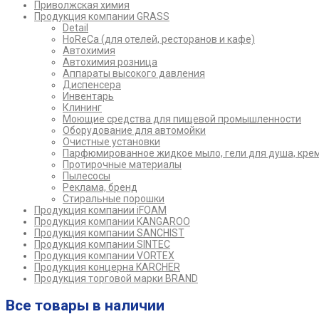
Приволжская химия
Продукция компании GRASS
Detail
HoReCa (для отелей, ресторанов и кафе)
Автохимия
Автохимия розница
Аппараты высокого давления
Диспенсера
Инвентарь
Клининг
Моющие средства для пищевой промышленности
Оборудование для автомойки
Очистные установки
Парфюмированное жидкое мыло, гели для душа, кре
Протирочные материалы
Пылесосы
Реклама, бренд
Стиральные порошки
Продукция компании iFOAM
Продукция компании KANGAROO
Продукция компании SANCHIST
Продукция компании SINTEC
Продукция компании VORTEX
Продукция концерна KARCHER
Продукция торговой марки BRAND
Все товары в наличии