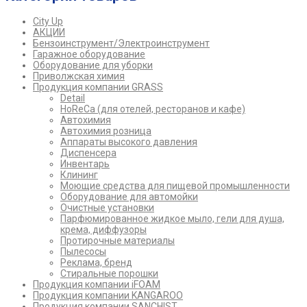
City Up
АКЦИИ
Бензоинструмент/Электроинструмент
Гаражное оборудование
Оборудование для уборки
Приволжская химия
Продукция компании GRASS
Detail
HoReCa (для отелей, ресторанов и кафе)
Автохимия
Автохимия розница
Аппараты высокого давления
Диспенсера
Инвентарь
Клининг
Моющие средства для пищевой промышленности
Оборудование для автомойки
Очистные установки
Парфюмированное жидкое мыло, гели для душа,
крема, диффузоры
Протирочные материалы
Пылесосы
Реклама, бренд
Стиральные порошки
Продукция компании iFOAM
Продукция компании KANGAROO
Продукция компании SANCHIST