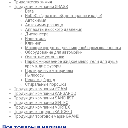
Приволжская химия
Продукция компании GRASS
Detail
HoReCa (для отелей, ресторанов и кафе)
Автохимия
Автохимия розница
Аппараты высокого давления
Диспенсера
Инвентарь
Клининг
Моющие средства для пищевой промышленности
Оборудование для автомойки
Очистные установки
Парфюмированное жидкое мыло, гели для душа,
крема, диффузоры
Протирочные материалы
Пылесосы
Реклама, бренд
Стиральные порошки
Продукция компании iFOAM
Продукция компании KANGAROO
Продукция компании SANCHIST
Продукция компании SINTEC
Продукция компании VORTEX
Продукция концерна KARCHER
Продукция торговой марки BRAND
Все товары в наличии