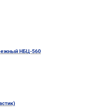
обежный НБЦ-560
астик)