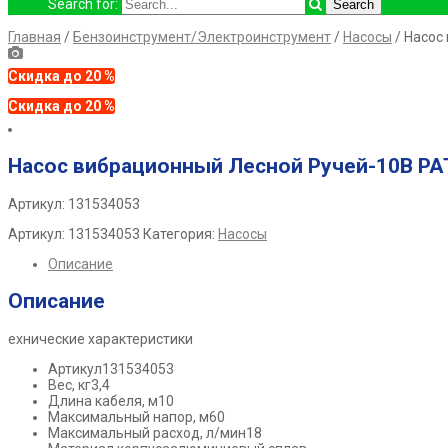
Search for:
Главная
/
Бензоинструмент/Электроинструмент
/
Насосы
/ Насос
Скидка до 20 %
Скидка до 20 %
Насос вибрационный Лесной Ручей-10В PA
Артикул: 131534053
Артикул:
131534053
Категория:
Насосы
Описание
Описание
ехнические характеристики
Артикул
131534053
Вес, кг
3,4
Длина кабеля, м
10
Максимальный напор, м
60
Максимальный расход, л/мин
18