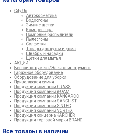
City Up
Автокосметика
Водосгоны
Зимние щетки
Компрессора
Помповые распылители
Пылесгоны
Салфетки
Товары для кухни и дома
Швабры и насадки
Щетки для мытья
АКЦИИ
Бензоинструмент/Электроинструмент
Гаражное оборудование
Оборудование для уборки
Приволжская химия
Продукция компании GRASS
Продукция компании iFOAM
Продукция компании KANGAROO
Продукция компании SANCHIST
Продукция компании SINTEC
Продукция компании VORTEX
Продукция концерна KARCHER
Продукция торговой марки BRAND
Все товары в наличии