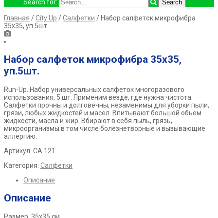
Search for:
Главная
/
City Up
/
Салфетки
/ Набор салфеток микрофибра
35х35, уп.5шт.
Набор салфеток микрофибра 35х35,
уп.5шт.
Run-Up.
Набор универсальных салфеток многоразового
использования,
5 шт. Применим везде, где нужна чистота.
Салфетки прочны и
долговечны, незаменимы для уборки пыли,
грязи, любых жидкостей и
масел. Впитывают большой обьем
жидкости, масла и жир. Вбирают в
себя пыль, грязь,
микроорганизмы в том числе болезнетворные и
вызывающие
аллергию.
Артикул: СА 121
Категория:
Салфетки
Описание
Описание
Размер: 35х35 см.