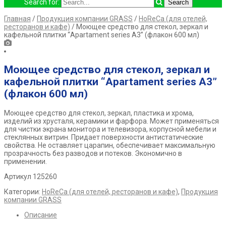
Search for:
Главная
/
Продукция компании GRASS
/
HoReCa (для отелей,
ресторанов и кафе)
/ Моющее средство для стекол, зеркал и
кафельной плитки “Apartament series А3” (флакон 600 мл)
Моющее средство для стекол, зеркал и
кафельной плитки “Apartament series А3”
(флакон 600 мл)
Моющее средство для стекол, зеркал, пластика и хрома,
изделий из хрусталя, керамики и фарфора. Может применяться
для чистки экрана монитора и телевизора, корпусной мебели и
стеклянных витрин. Придает поверхности антистатические
свойства. Не оставляет царапин, обеспечивает максимальную
прозрачность без разводов и потеков. Экономично в
применении.
Артикул 125260
Категории:
HoReCa (для отелей, ресторанов и кафе)
,
Продукция
компании GRASS
Описание