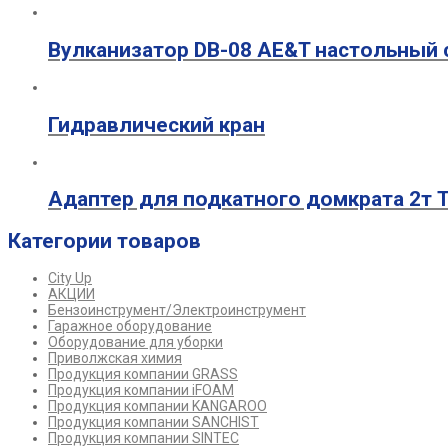
Вулканизатор DB-08 AE&T настольный 
Гидравлический кран
Адаптер для подкатного домкрата 2т 
Категории товаров
City Up
АКЦИИ
Бензоинструмент/Электроинструмент
Гаражное оборудование
Оборудование для уборки
Приволжская химия
Продукция компании GRASS
Продукция компании iFOAM
Продукция компании KANGAROO
Продукция компании SANCHIST
Продукция компании SINTEC