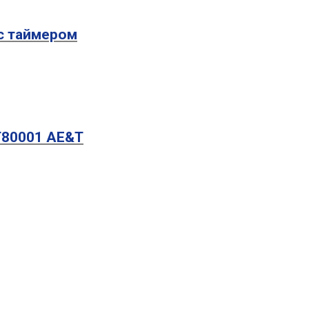
с таймером
Т80001 AE&T