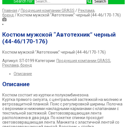
Search for:
Главная
/
Продукция компании GRASS
/
Реклама,
бренд
/ Костюм мужской “Автотехник” черный (44-46/170-176)
Костюм мужской “Автотехник” черный
(44-46/170-176)
Костюм мужской “Автотехник” черный (44-46/170-176)
Артикул:
ST-0199
Категории:
Продукция компании GRASS
,
Реклама, бренд
Описание
Описание
Костюм состоит из куртки и полукомбинезона.
Куртка прямого силуэта, с центральной застежкой на молнию и
ветрозащитной планкой. Пояс с регулировкой ширины. Полочка
с верхними и нижними накладными карманами с клапанами с
текстильной застежкой. Световозвращающая лента
расположена в два ряда. По кокетке спинки проходит
световозвращающая лента. Манжета с эластичной лентой со
световозвращающей лентой. Воротник – стойка.