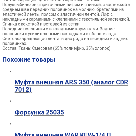
Полукомбинезон с притачными лифом и спинкой, с застежкой в
среднем шве передних половинок на молнию, бретелями из
эластичной ленты, поясом с эластичной лентой. Лиф с
накладными карманами с клапанами с текстильной застежкой.
Спинка с кокеткой и вставкой из сетки.
Передние половинки с накладными карманами. Задние
половинки с усилительными накладками в области зада.
Световозвращающая лента: в два ряда на передних и задних
половинках.
Состав: Ткань: Смесовая (65% полиэфир, 35% хлопок)
Похожие товары
Муфта внешняя ARS 350 (аналог CDR
7012)
Форсунка 25035
Муфта внешняя WAP KEW-1/4 П