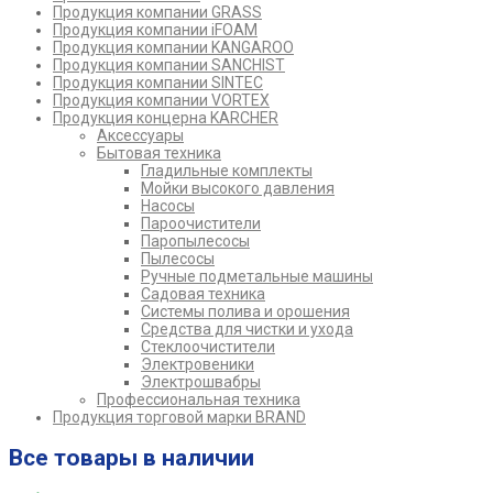
Продукция компании GRASS
Продукция компании iFOAM
Продукция компании KANGAROO
Продукция компании SANCHIST
Продукция компании SINTEC
Продукция компании VORTEX
Продукция концерна KARCHER
Аксессуары
Бытовая техника
Гладильные комплекты
Мойки высокого давления
Насосы
Пароочистители
Паропылесосы
Пылесосы
Ручные подметальные машины
Садовая техника
Системы полива и орошения
Средства для чистки и ухода
Стеклоочистители
Электровеники
Электрошвабры
Профессиональная техника
Продукция торговой марки BRAND
Все товары в наличии