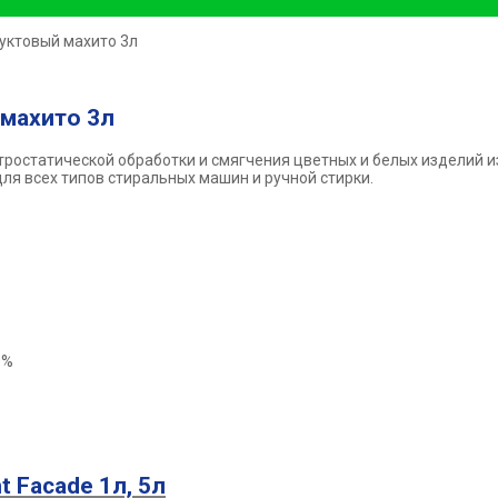
уктовый махито 3л
 махито 3л
ростатической обработки и смягчения цветных и белых изделий и
для всех типов стиральных машин и ручной стирки.
0%
t Facade 1л, 5л