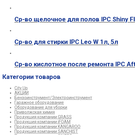
Ср-во щелочное для полов IPC Shiny Fl
Ср-во для стирки IPC Leo W 1л, 5л
Ср-во кислотное после ремонта IPC Afte
Категории товаров
City Up
АКЦИИ
Бензоинструмент/Электроинструмент
Гаражное оборудование
Оборудование для уборки
Приволжская химия
Продукция компании GRASS
Продукция компании iFOAM
Продукция компании KANGAROO
Продукция компании SANCHIST